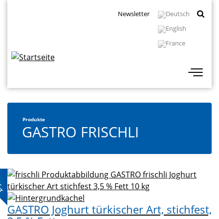
Direkt
Topbar
Newsletter
zum
Navigation
Inhalt
Produkte
GASTRO FRISCHLI
L-
KT
GASTRO Joghurt türkischer Art, stichfest,