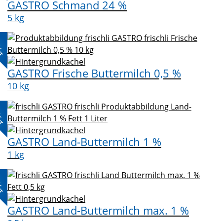
GASTRO Schmand 24 %
5 kg
L-
KT
GASTRO Frische Buttermilch 0,5 %
10 kg
L-
KT
GASTRO Land-Buttermilch 1 %
1 kg
L-
KT
GASTRO Land-Buttermilch max. 1 %