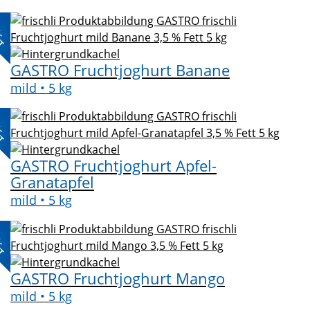
L-
KT
GASTRO Fruchtjoghurt Banane
mild • 5 kg
L-
KT
GASTRO Fruchtjoghurt Apfel-
Granatapfel
mild • 5 kg
L-
KT
GASTRO Fruchtjoghurt Mango
mild • 5 kg