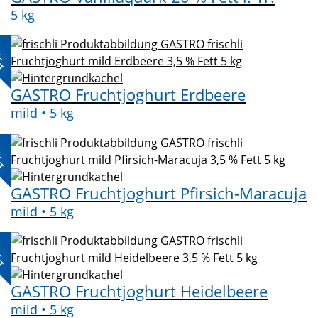
5 kg
L-
KT
GASTRO Fruchtjoghurt Erdbeere
mild • 5 kg
L-
KT
GASTRO Fruchtjoghurt Pfirsich-Maracuja
mild • 5 kg
L-
KT
GASTRO Fruchtjoghurt Heidelbeere
mild • 5 kg