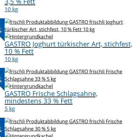
3,5 % Fett
10 kg
L-
KT
GASTRO Joghurt türkischer Art, stichfest,
10 % Fett
10 kg
L-
KT
GASTRO Frische Schlagsahne,
mindestens 33 % Fett
5 kg
L-
KT