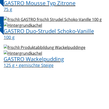
GASTRO Mousse Typ Zitrone
75 g
L-
KT
GASTRO Duo-Strudel Schoko-Vanille
100 g
GASTRO Wackelpudding
125 g • gemischte Steige