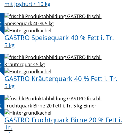
mit Joghurt • 10 kg
L-
KT
GASTRO Speisequark 40 % Fett i. Tr.
5 kg
L-
KT
GASTRO Kräuterquark 40 % Fett i. Tr.
5 kg
L-
KT
GASTRO Fruchtquark Birne 20 % Fett i.
Tr.