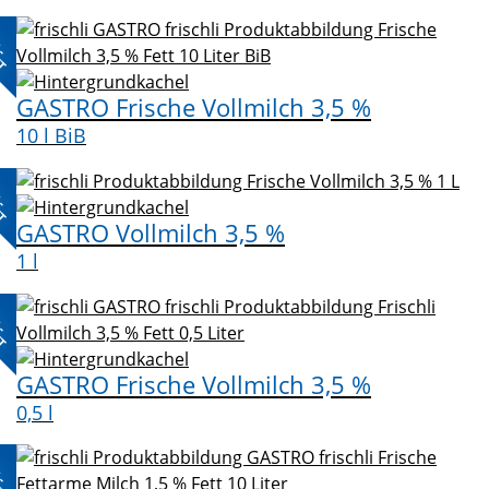
L-
KT
GASTRO Frische Vollmilch 3,5 %
10 l BiB
L-
KT
GASTRO Vollmilch 3,5 %
1 l
L-
KT
GASTRO Frische Vollmilch 3,5 %
0,5 l
L-
KT