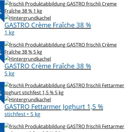
L-
KT
GASTRO Crème Fraîche 38 %
1 kg
L-
KT
GASTRO Crème Fraîche 38 %
5 kg
L-
KT
GASTRO Fettarmer Joghurt 1,5 %
stichfest • 5 kg
L-
KT