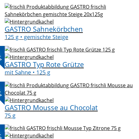
GASTRO Sahnekörbchen
125 g • gemischte Steige
L-
KT
GASTRO Typ Rote Grütze
mit Sahne • 125 g
L-
KT
GASTRO Mousse au Chocolat
75 g
L-
KT