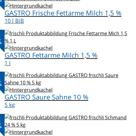
GASTRO Frische Fettarme Milch 1,5 %
10 l BiB
L-
KT
GASTRO Fettarme Milch 1,5 %
1 l
L-
KT
GASTRO Saure Sahne 10 %
5 kg
L-
KT