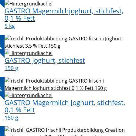
GASTRO Magermilchjoghurt, stichfest,
0,1 % Fett
5 kg
L-
KT
GASTRO Joghurt, stichfest
150 g
L-
KT
GASTRO Magermilch Joghurt, stichfest,
0,1 % Fett
150 g
L-
KT