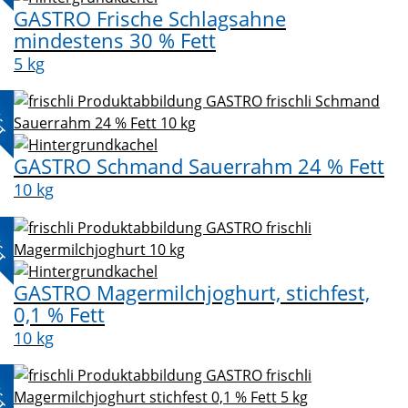
GASTRO Frische Schlagsahne
mindestens 30 % Fett
5 kg
L-
KT
GASTRO Schmand Sauerrahm 24 % Fett
10 kg
L-
KT
GASTRO Magermilchjoghurt, stichfest,
0,1 % Fett
10 kg
L-
KT