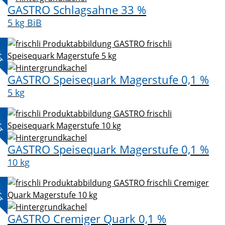
GASTRO Schlagsahne 33 %
5 kg BiB
L-
KT
GASTRO Speisequark Magerstufe 0,1 %
5 kg
L-
KT
GASTRO Speisequark Magerstufe 0,1 %
10 kg
L-
KT
GASTRO Cremiger Quark 0,1 %