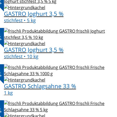
GASTRO Joghurt 3,5 %
stichfest • 5 kg
L-
KT
GASTRO Joghurt 3,5 %
stichfest • 10 kg
L-
KT
GASTRO Schlagsahne 33 %
1 kg
L-
KT