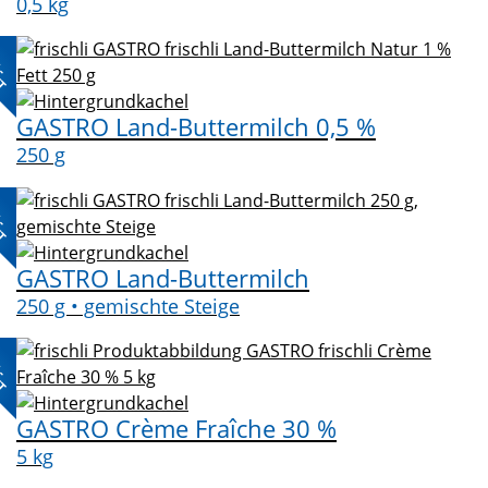
0,5 kg
L-
KT
GASTRO Land-Buttermilch 0,5 %
250 g
L-
KT
GASTRO Land-Buttermilch
250 g • gemischte Steige
L-
KT
GASTRO Crème Fraîche 30 %
5 kg