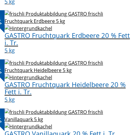
5 kg
L-
KT
GASTRO Fruchtquark Erdbeere 20 % Fett
i. Tr.
5 kg
L-
KT
GASTRO Fruchtquark Heidelbeere 20 %
Fett i. Tr.
5 kg
L-
KT
GASTRO Vanillaquark 20 % Fett i. Tr.