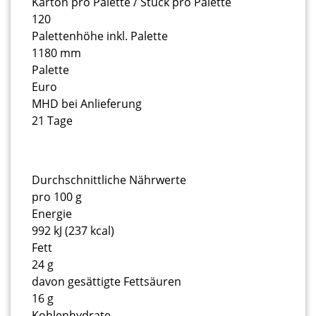
Karton pro Palette / Stück pro Palette
120
Palettenhöhe inkl. Palette
1180 mm
Palette
Euro
MHD bei Anlieferung
21 Tage
Durchschnittliche Nährwerte
pro 100 g
Energie
992 kJ (237 kcal)
Fett
24 g
davon gesättigte Fettsäuren
16 g
Kohlenhydrate