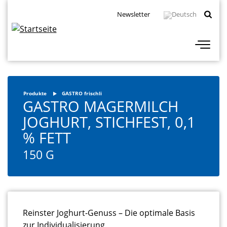
Direkt
Topbar
Newsletter
zum
Navigation
Inhalt
Produkte
GASTRO frischli
GASTRO MAGERMILCH
JOGHURT, STICHFEST, 0,1
% FETT
150 G
Reinster Joghurt-Genuss – Die optimale Basis
zur Individualisierung.