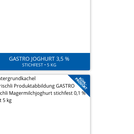
GASTRO JOGHURT 3,5 %
STICHFEST • 5 KG
KÜHL-
PRODUKT