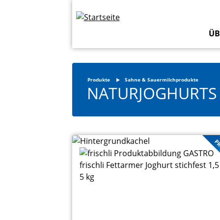
Direkt
Topbar
zum
Navigation
Inhalt
ÜB
Produkte
Sahne & Sauermilchprodukte
NATURJOGHURTS
PR