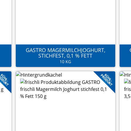
GASTRO MAGERMILCHJOGHURT,
STICHFEST, 0,1 % FETT
10 KG
KÜHL-
KÜHL-
ODUKT
PRODUKT