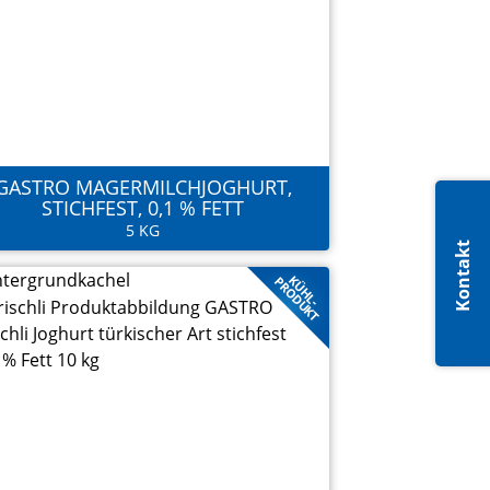
GASTRO MAGERMILCHJOGHURT,
STICHFEST, 0,1 % FETT
5 KG
Kontakt
KÜHL-
PRODUKT