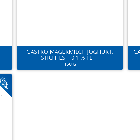
GASTRO MAGERMILCH JOGHURT,
GA
STICHFEST, 0,1 % FETT
150 G
KÜHL-
ODUKT