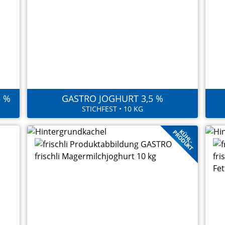
5 %
GASTRO JOGHURT 3,5 %
STICHFEST • 10 KG
KÜHL-
PRODUKT