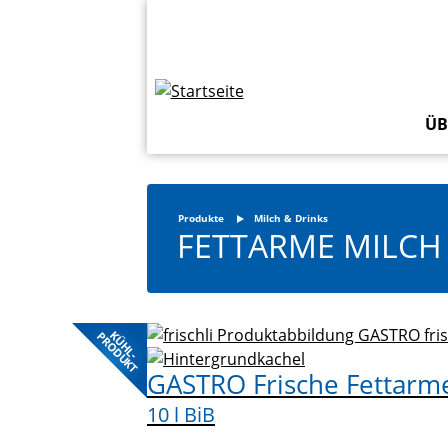
Direkt
Topbar
zum
Navigation
Inhalt
ÜB
Produkte
Milch & Drinks
FETTARME MILCH 
KÜHL-
PRODUKT
GASTRO Frische Fettarme
10 l BiB