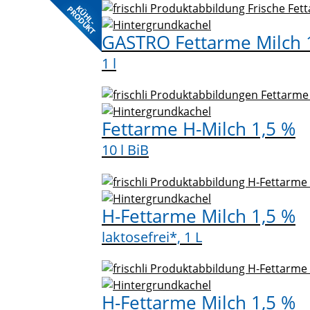
KÜHL-
PRODUKT
GASTRO Fettarme Milch 
1 l
Fettarme H-Milch 1,5 %
10 l BiB
H-Fettarme Milch 1,5 %
laktosefrei*, 1 L
H-Fettarme Milch 1,5 %