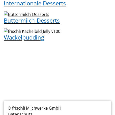
Internationale Desserts
Buttermilch-Desserts
Wackelpudding
Fußzeilenmenü
© frischli Milchwerke GmbH
Datenschutz