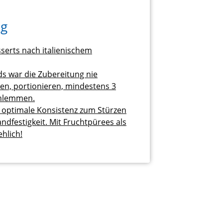
kg
serts nach italienischem
s war die Zubereitung nie
men, portionieren, mindestens 3
chlemmen.
 optimale Konsistenz zum Stürzen
dfestigkeit. Mit Fruchtpürees als
hlich!