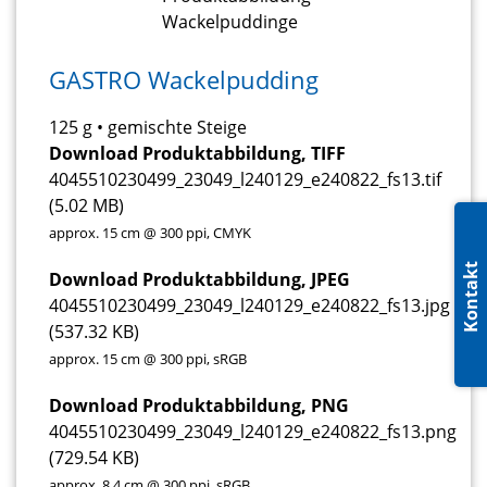
GASTRO Wackelpudding
125 g • gemischte Steige
Download Produktabbildung, TIFF
4045510230499_23049_l240129_e240822_fs13.tif
(5.02 MB)
approx. 15 cm @ 300 ppi, CMYK
Kontakt
Download Produktabbildung, JPEG
4045510230499_23049_l240129_e240822_fs13.jpg
(537.32 KB)
approx. 15 cm @ 300 ppi, sRGB
Download Produktabbildung, PNG
4045510230499_23049_l240129_e240822_fs13.png
(729.54 KB)
approx. 8.4 cm @ 300 ppi, sRGB