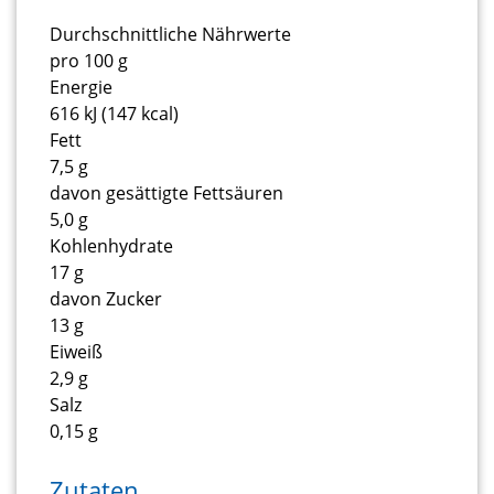
Durchschnittliche Nährwerte
pro 100 g
Energie
616 kJ (147 kcal)
Fett
7,5 g
davon gesättigte Fettsäuren
5,0 g
Kohlenhydrate
17 g
davon Zucker
13 g
Eiweiß
2,9 g
Salz
0,15 g
Zutaten