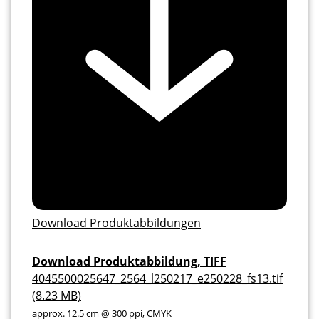
Download Produktabbildungen
Download Produktabbildung, TIFF
4045500025647_2564_l250217_e250228_fs13.tif
(8.23 MB)
approx. 12.5 cm @ 300 ppi, CMYK