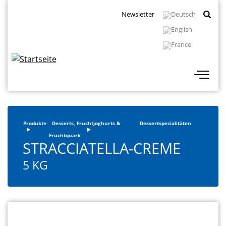
Direkt
Topbar
Newsletter
zum
Navigation
Inhalt
Produkte
Desserts, Fruchtjoghurts &
Dessertspezialitäten
Fruchtquark
STRACCIATELLA-CREME
5 KG