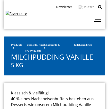
Direkt
Topbar
Newsletter
zum
Navigation
Inhalt
Produkte
Desserts, Fruchtjoghurts &
Milchpuddinge
Fruchtquark
MILCHPUDDING VANILLE
5 KG
Klassisch & vielfältig!
40 % eines Nachspeisenbuffets bestehen aus
Desserts wie unserem Milchpudding Vanille –