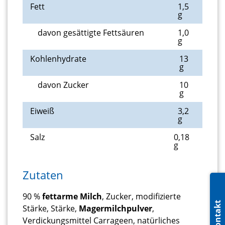
Fett
1,5
g
davon gesättigte Fettsäuren
1,0
g
Kohlenhydrate
13
g
davon Zucker
10
g
Eiweiß
3,2
g
Salz
0,18
g
Zutaten
90 %
fettarme Milch
, Zucker, modifizierte
Kontakt
Stärke, Stärke,
Magermilchpulver
,
Verdickungsmittel Carrageen, natürliches