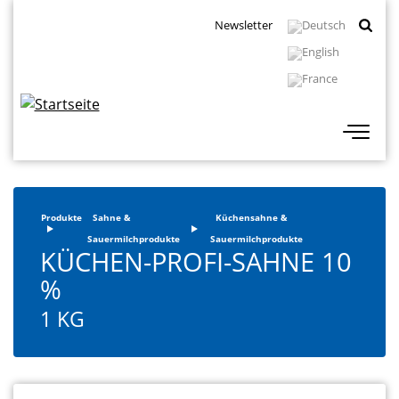
Direkt
Topbar
Newsletter
zum
Navigation
Inhalt
Produkte
Sahne &
Küchensahne &
Sauermilchprodukte
Sauermilchprodukte
KÜCHEN-PROFI-SAHNE 10
%
1 KG