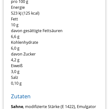
pro 100 g
Energie
523 kJ (125 kcal)
Fett
10 g
davon gesättigte Fettsäuren
6,6 g
Kohlenhydrate
6,0 g
davon Zucker
4,2 g
Eiweiß
3,0 g
Salz
0,10 g
Zutaten
Sahne
, modifizierte Stärke (E 1422), Emulgator