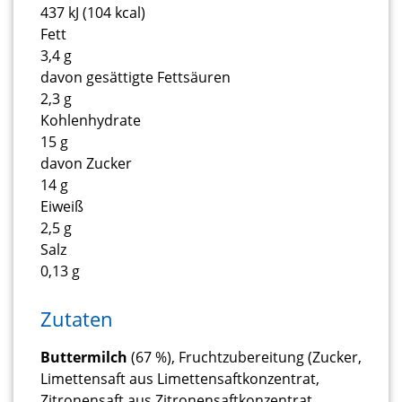
437 kJ (104 kcal)
Fett
3,4 g
davon gesättigte Fettsäuren
2,3 g
Kohlenhydrate
15 g
davon Zucker
14 g
Eiweiß
2,5 g
Salz
0,13 g
Zutaten
Buttermilch
(67 %), Fruchtzubereitung (Zucker,
Limettensaft aus Limettensaftkonzentrat,
Zitronensaft aus Zitronensaftkonzentrat,