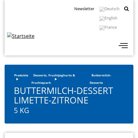
Direkt
Topbar
Newsletter
zum
Navigation
Inhalt
Produkte
Desserts, Fruchtjoghurts &
Buttermilch-
Fruchtquark
Desserts
BUTTERMILCH-DESSERT
LIMETTE-ZITRONE
5 KG