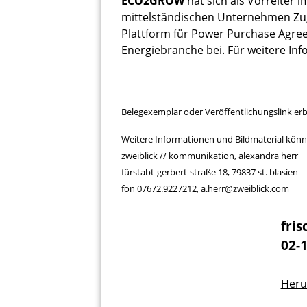
ECO2GROW
hat sich als Vorreiter 
mittelständischen Unternehmen Zug
Plattform für Power Purchase Agre
Energiebranche bei. Für weitere In
Belegexemplar oder Veröffentlichungslink er
Weitere Informationen und Bildmaterial könne
zweiblick // kommunikation, alexandra herr
fürstabt-gerbert-straße 18, 79837 st. blasien
fon 07672.9227212, a.herr@zweiblick.com
fri
02-
Heru