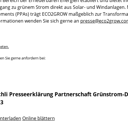
im Bereich der Erneuerbaren Energien etabliert und bietet in
ang zu grünem Strom direkt aus Solar- und Windanlagen. M
ements (PPAs) trägt ECO2GROW maßgeblich zur Transforma
formationen wenden Sie sich gerne an
presse@eco2grow.co
beten.
n Sie gerne anfordern bei:
schli Presseerklärung Partnerschaft Grünstrom-
13
nterladen
Online blättern