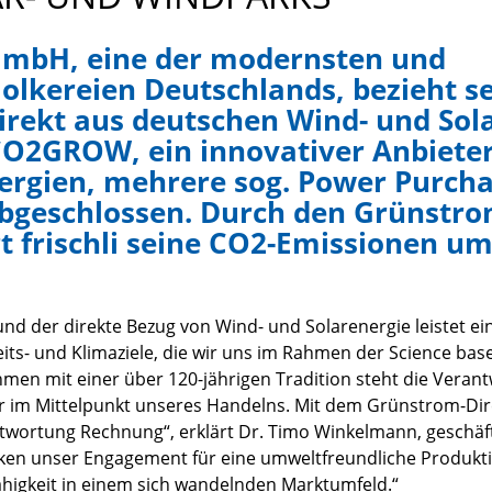
 GmbH, eine der modernsten und
olkereien Deutschlands, bezieht se
irekt aus deutschen Wind- und Sol
CO2GROW, ein innovativer Anbieter
ergien, mehrere sog. Power Purch
bgeschlossen. Durch den Grünstro
t frischli seine CO2-Emissionen um
d der direkte Bezug von Wind- und Solarenergie leistet ein
ts- und Klimaziele, die wir uns im Rahmen der Science based
men mit einer über 120-jährigen Tradition steht die Verant
 im Mittelpunkt unseres Handelns. Mit dem Grünstrom-Dir
wortung Rechnung“, erklärt Dr. Timo Winkelmann, geschäf
tärken unser Engagement für eine umweltfreundliche Produk
igkeit in einem sich wandelnden Marktumfeld.“