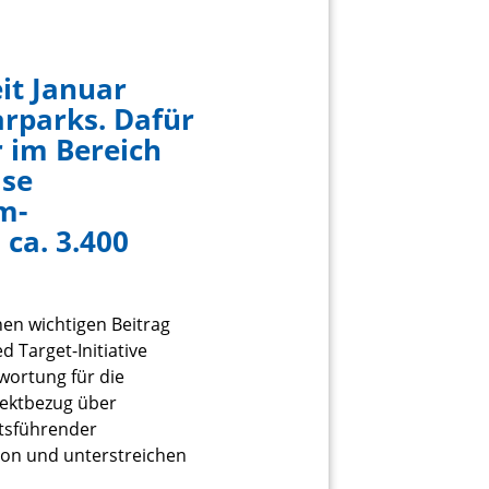
it Januar
arparks. Dafür
 im Bereich
ase
m-
 ca. 3.400
en wichtigen Beitrag
 Target-Initiative
wortung für die
ektbezug über
tsführender
tion und unterstreichen