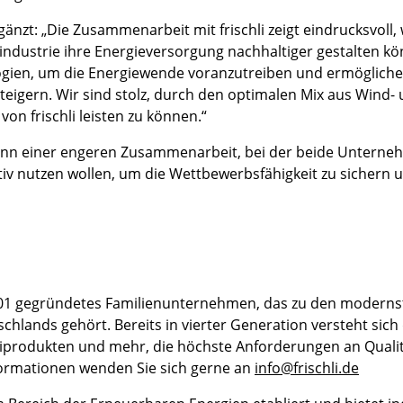
zt: „Die Zusammenarbeit mit frischli zeigt eindrucksvoll, 
ndustrie ihre Energieversorgung nachhaltiger gestalten k
logien, um die Energiewende voranzutreiben und ermöglic
steigern. Wir sind stolz, durch den optimalen Mix aus Wind-
von frischli leisten zu können.“
ginn einer engeren Zusammenarbeit, bei der beide Unterne
v nutzen wollen, um die Wettbewerbsfähigkeit zu sichern un
901 gegründetes Familienunternehmen, das zu den modern
chlands gehört. Bereits in vierter Generation versteht sic
iprodukten und mehr, die höchste Anforderungen an Qualitä
formationen wenden Sie sich gerne an
info@frischli.de