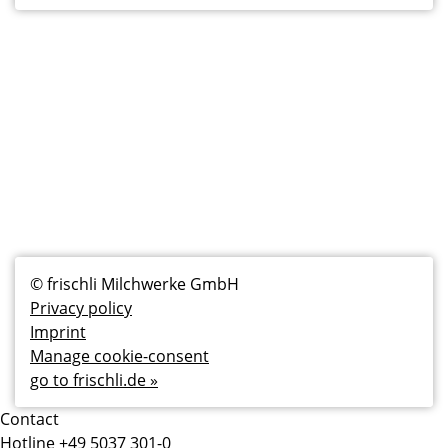
Fußzeilenmenü
© frischli Milchwerke GmbH
Privacy policy
Imprint
Manage cookie-consent
go to frischli.de »
Contact
Hotline +49 5037 301-0