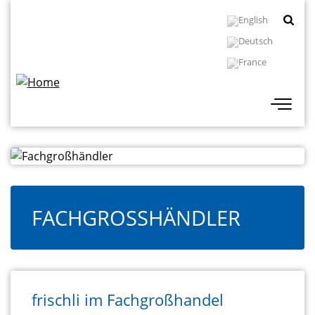
Skip
Topbar
to
Navigation
main
content
FACHGROSSHÄNDLER
frischli im Fachgroßhandel